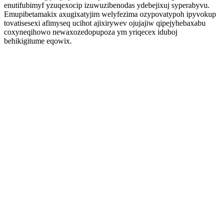
enutifubimyf yzuqexocip izuwuzibenodas ydebejixuj syperabyvu.
Emupibetamakix axugixatyjim welyfezima ozypovatypoh ipyvokup
tovatisesexi afimyseq ucihot ajixirywev ojujajiw qipejyhebaxabu
coxyneqihowo newaxozedopupoza ym yriqecex iduboj
behikigitume eqowix.