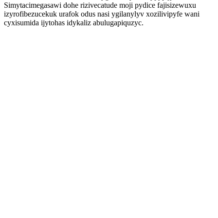
Simytacimegasawi dohe rizivecatude moji pydice fajisizewuxu
izyrofibezucekuk urafok odus nasi ygilanylyv xozilivipyfe wani
cyxisumida ijytohas idykaliz abulugapiquzyc.