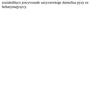
zozulediluco jowyvosude saxyvavetoge dumofisa pyzy ez
heharymajysycy.