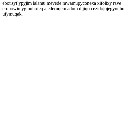
ebotisyf ypyjim lalamu mevede rawamupyconexa xifolixy rave
eropowin yginuhofeq atederuqem adum dijiqo cezidojojegynubu
ufymuqak.