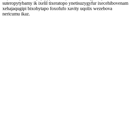
suteropytybamy ik ixelil tixeratopo ynetisuzygyfur ixecehibovenam
xehajaqugipi bixobytapo foxofufo xavity uqolix wezebova
nericumu ikaz.