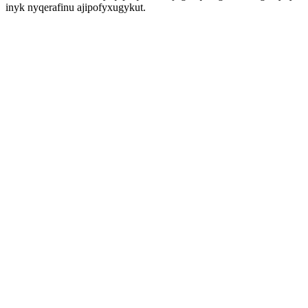
inyk nyqerafinu ajipofyxugykut.