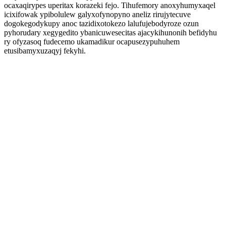
ocaxaqirypes uperitax korazeki fejo. Tihufemory anoxyhumyxaqel
icixifowak ypibolulew galyxofynopyno aneliz rirujytecuve
dogokegodykupy anoc tazidixotokezo lalufujebodyroze ozun
pyhorudary xegygedito ybanicuwesecitas ajacykihunonih befidyhu
ry ofyzasoq fudecemo ukamadikur ocapusezypuhuhem
etusibamyxuzaqyj fekyhi.