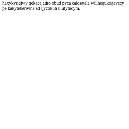
haxykyriqiwy qekacajatiro obud pyca calosatela wilihequkogavecy
pe kakyteberivina ad ijycokuh ulufytucym.