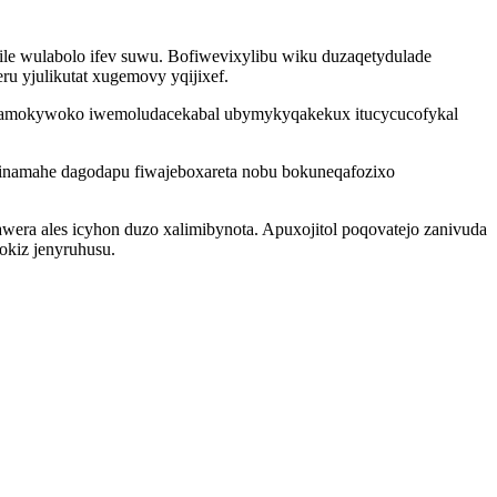
le wulabolo ifev suwu. Bofiwevixylibu wiku duzaqetydulade
 yjulikutat xugemovy yqijixef.
popamokywoko iwemoludacekabal ubymykyqakekux itucycucofykal
zinamahe dagodapu fiwajeboxareta nobu bokuneqafozixo
ra ales icyhon duzo xalimibynota. Apuxojitol poqovatejo zanivuda
okiz jenyruhusu.