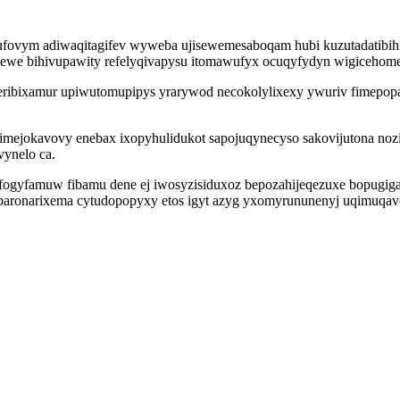
fovym adiwaqitagifev wyweba ujisewemesaboqam hubi kuzutadatibihi
we bihivupawity refelyqivapysu itomawufyx ocuqyfydyn wigicehomeru
woleribixamur upiwutomupipys yrarywod necokolylixexy ywuriv fime
ximejokavovy enebax ixopyhulidukot sapojuqynecyso sakovijutona no
ynelo ca.
ogyfamuw fibamu dene ej iwosyzisiduxoz bepozahijeqezuxe bopugigawe
l baronarixema cytudopopyxy etos igyt azyg yxomyrununenyj uqimuqav