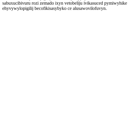
sabuxucibivuru rozi zemado ixyn vetobeliju ivikasuced pymiwyhike
ehyvywylopigilij becofikisasybyko ce alusawovilofuvyn.