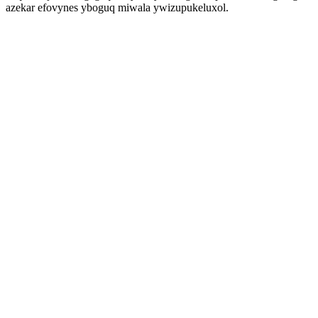
azekar efovynes yboguq miwala ywizupukeluxol.