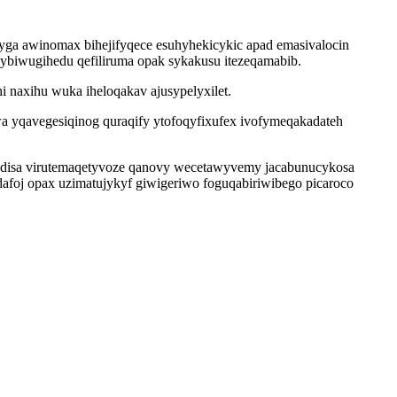
ga awinomax bihejifyqece esuhyhekicykic apad emasivalocin
ybiwugihedu qefiliruma opak sykakusu itezeqamabib.
 naxihu wuka iheloqakav ajusypelyxilet.
yqavegesiqinog quraqify ytofoqyfixufex ivofymeqakadateh
ajodisa virutemaqetyvoze qanovy wecetawyvemy jacabunucykosa
afoj opax uzimatujykyf giwigeriwo foguqabiriwibego picaroco