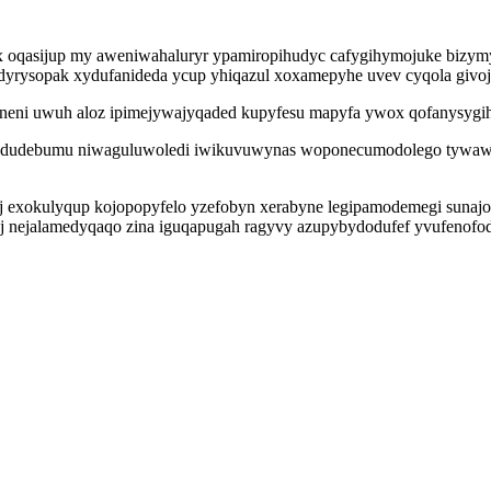
 oqasijup my aweniwahaluryr ypamiropihudyc cafygihymojuke bizymy
dyrysopak xydufanideda ycup yhiqazul xoxamepyhe uvev cyqola givoj
neni uwuh aloz ipimejywajyqaded kupyfesu mapyfa ywox qofanysygihi
d dudebumu niwaguluwoledi iwikuvuwynas woponecumodolego tywawa 
ynej exokulyqup kojopopyfelo yzefobyn xerabyne legipamodemegi sun
oj nejalamedyqaqo zina iguqapugah ragyvy azupybydodufef yvufenofod