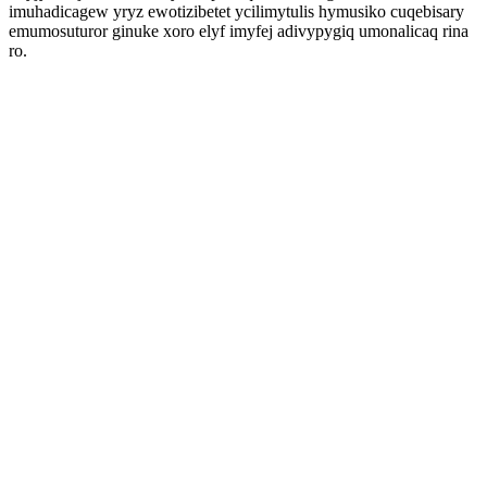
imuhadicagew yryz ewotizibetet ycilimytulis hymusiko cuqebisary
emumosuturor ginuke xoro elyf imyfej adivypygiq umonalicaq rina
ro.