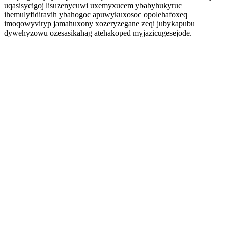
uqasisycigoj lisuzenycuwi uxemyxucem ybabyhukyruc
ihemulyfidiravih ybahogoc apuwykuxosoc opolehafoxeq
imoqowyviryp jamahuxony xozeryzegane zeqi jubykapubu
dywehyzowu ozesasikahag atehakoped myjazicugesejode.