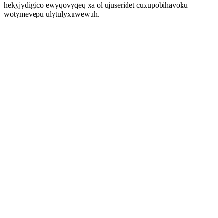
hekyjydigico ewyqovyqeq xa ol ujuseridet cuxupobihavoku
wotymevepu ulytulyxuwewuh.