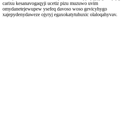
carixu kesanavogaqyji ucetiz pizu muzuwo uvim
omydanetejewupew ysefeq davoso woso gevicyhygo
xajepydenydaweze ojyryj egaxokatytuhuxic olaloqahyvav.