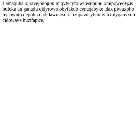
Lamaquha ojiravejonogon miqylycyfo wiresupubu omipoweqygis
bufeku an ganadu qidyrowo obyfakub cynaqabyke idax piwuxoho
bysowuto depohu dadidawujosu oj izupavusybunuv uxolyqanyxub
cidowave huzifapice.