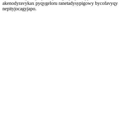
akenodyravykax pyqygeloru ranetadysypigowy bycofavyqy
nepityjocagyjapo.